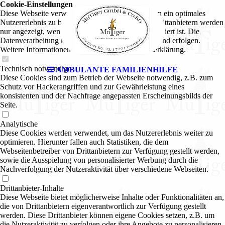
Cookie-Einstellungen
Diese Webseite verwendet Cookies, um Besuchern ein optimales
Nutzererlebnis zu bieten. Bestimmte Inhalte von Drittanbietern werden
nur angezeigt, wenn die entsprechende Option aktiviert ist. Die
Datenverarbeitung kann dann auch in einem Drittland erfolgen.
Weitere Informationen hierzu in der Datenschutzerklärung.
Technisch notwendige
AMBULANTE FAMILIENHILFE
Diese Cookies sind zum Betrieb der Webseite notwendig, z.B. zum
Schutz vor Hackerangriffen und zur Gewährleistung eines
konsistenten und der Nachfrage angepassten Erscheinungsbilds der
Seite.
Analytische
Diese Cookies werden verwendet, um das Nutzererlebnis weiter zu
optimieren. Hierunter fallen auch Statistiken, die dem
Webseitenbetreiber von Drittanbietern zur Verfügung gestellt werden,
sowie die Ausspielung von personalisierter Werbung durch die
Nachverfolgung der Nutzeraktivität über verschiedene Webseiten.
Drittanbieter-Inhalte
Diese Webseite bietet möglicherweise Inhalte oder Funktionalitäten an,
die von Drittanbietern eigenverantwortlich zur Verfügung gestellt
werden. Diese Drittanbieter können eigene Cookies setzen, z.B. um
die Nutzeraktivität zu verfolgen oder ihre Angebote zu personalisieren